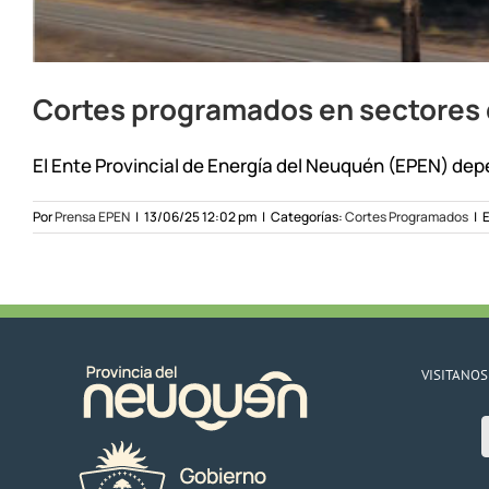
Cortes programados en sectores d
El Ente Provincial de Energía del Neuquén (EPEN) depe
Por
Prensa EPEN
|
13/06/25 12:02 pm
|
Categorías:
Cortes Programados
|
E
VISITANOS