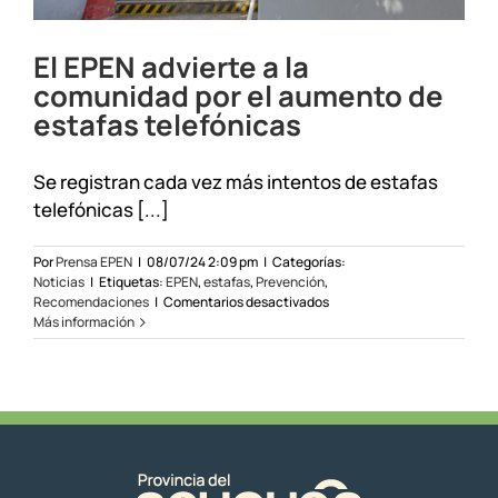
El EPEN advierte a la
comunidad por el aumento de
estafas telefónicas
Se registran cada vez más intentos de estafas
telefónicas [...]
Por
Prensa EPEN
|
08/07/24 2:09 pm
|
Categorías:
Noticias
|
Etiquetas:
EPEN
,
estafas
,
Prevención
,
en
Recomendaciones
|
Comentarios desactivados
El
Más información
EPEN
advierte
a
la
comunidad
por
el
aumento