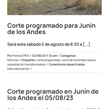
Corte programado para Junín
de los Andes
Será este sábado 5 de agosto de 8:30 a [...]
Por
Prensa EPEN
|
02/08/23 11:34 am
|
Categorías:
Noticias
|
Etiquetas:
corte programado
,
Junín de los Andes
,
Nueva
en
subestación transformadora
|
Comentarios desactivados
Corte
Más información
programado
para
Junín
de
Corte programado en Junín de
los
Andes
los Andes el 05/08/23