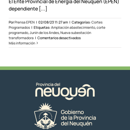
El Ente Provincial de Energía del Neuquén (EPEN)
dependiente [...]
Por
Prensa EPEN
|
02/08/23 11:27 am
|
Categorías:
Cortes
Programados
|
Etiquetas:
Ampliación abastecimiento
,
corte
programado
,
Junín de los Andes
,
Nueva subestación
en
transformadora
|
Comentarios desactivados
Corte
Más información
programado
en
Junín
de
los
Andes
el
05/08/23