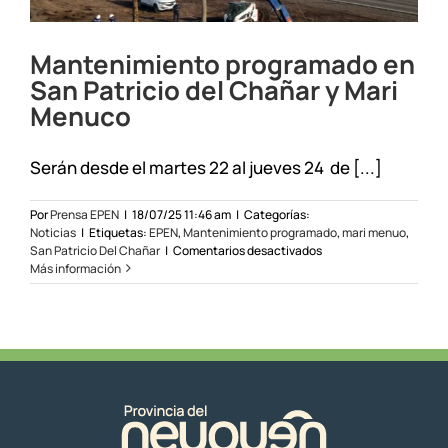
Mantenimiento programado en
San Patricio del Chañar y Mari
Menuco
Serán desde el martes 22 al jueves 24 de [...]
Por
Prensa EPEN
|
18/07/25 11:46 am
|
Categorías:
Noticias
|
Etiquetas:
EPEN
,
Mantenimiento programado
,
mari menuo
,
en
San Patricio Del Chañar
|
Comentarios desactivados
Mantenimiento
Más información
programado
en
San
Patricio
del
Chañar
y
Mari
Menuco