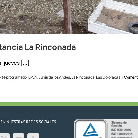
tancia La Rinconada
 jueves [...]
orte programado
,
EPEN
,
Junín de los Andes
,
La Rinconada
,
Las Coloradas
|
Comenta
 EN NUESTRAS REDES SOCIALES