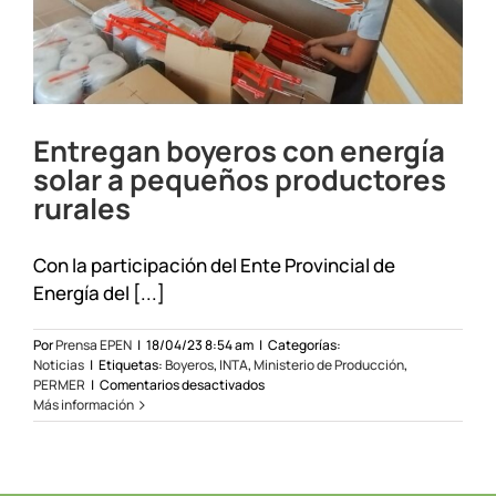
Entregan boyeros con energía
solar a pequeños productores
rurales
Con la participación del Ente Provincial de
Energía del [...]
Por
Prensa EPEN
|
18/04/23 8:54 am
|
Categorías:
Noticias
|
Etiquetas:
Boyeros
,
INTA
,
Ministerio de Producción
,
en
PERMER
|
Comentarios desactivados
Entregan
Más información
boyeros
con
energía
solar