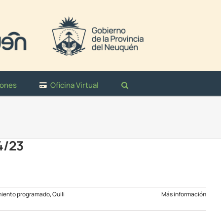
iones
Oficina Virtual
4/23
iento programado
,
Quili
Más información