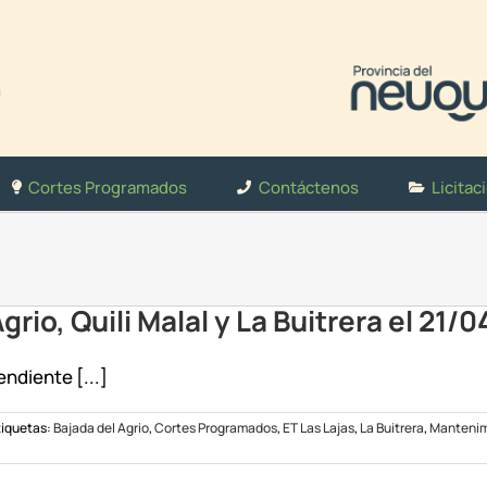
Cortes Programados
Contáctenos
Licitac
io, Quili Malal y La Buitrera el 21/0
ndiente [...]
tiquetas:
Bajada del Agrio
,
Cortes Programados
,
ET Las Lajas
,
La Buitrera
,
Mantenim