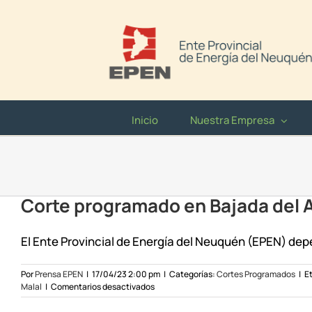
Saltar
al
contenido
Inicio
Nuestra Empresa
Corte programado en Bajada del Agr
El Ente Provincial de Energía del Neuquén (EPEN) depe
Por
Prensa EPEN
|
17/04/23 2:00 pm
|
Categorías:
Cortes Programados
|
E
en
Malal
|
Comentarios desactivados
Corte
programado