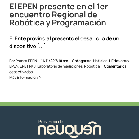
El EPEN presente en el 1er
encuentro Regional de
Robótica y Programación
El Ente provincial presentó el desarrollo de un
dispositivo [...]
Por
Prensa EPEN
|
11/11/22 7:18 pm
|
Categorías:
Noticias
|
Etiquetas:
EPEN
,
EPET Nº 8
,
Laboratorio de mediciones
,
Robótica
|
Comentarios
en
desactivados
El
Más información
EPEN
presente
en
el
1er
encuentro
Regional
de
Robótica
y
Programación