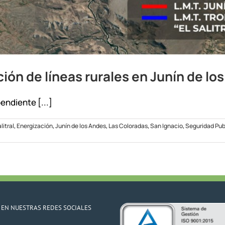
ón de líneas rurales en Junín de lo
endiente [...]
litral
,
Energización
,
Junín de los Andes
,
Las Coloradas
,
San Ignacio
,
Seguridad Pub
 EN NUESTRAS REDES SOCIALES