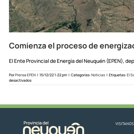
Comienza el proceso de energizaci
El Ente Provincial de Energía del Neuquén (EPEN), dep
Por
Prensa EPEN
|
15/12/22 1:22 pm
|
Categorías:
Noticias
|
Etiquetas:
El Sa
en
desactivados
Comienza
el
proceso
de
energización
de
líneas
rurales
VISITANOS
en
Junín