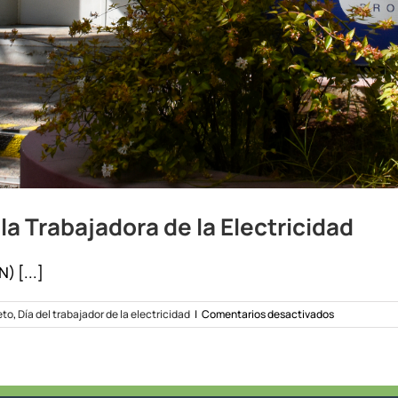
 la Trabajadora de la Electricidad
) [...]
en
eto
,
Día del trabajador de la electricidad
|
Comentarios desactivados
Asueto
por
el
Día
del