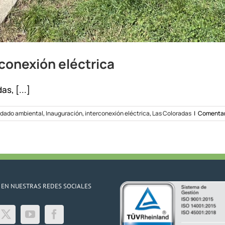
rconexión eléctrica
s, [...]
dado ambiental
,
Inauguración
,
interconexión eléctrica
,
Las Coloradas
|
Comentar
 EN NUESTRAS REDES SOCIALES