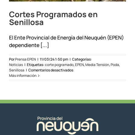
Cortes Programados en
Senillosa
El Ente Provincial de Energía del Neuquén (EPEN)
dependiente [...]
Por
Prensa EPEN
|
11/03/24 1:50 pm
|
Categorías:
Noticias
|
Etiquetas:
corte pogramado
,
EPEN
,
Media Tensión
,
Poda
,
en
Senillosa
|
Comentarios desactivados
Cortes
Más información
Programados
en
Senillosa