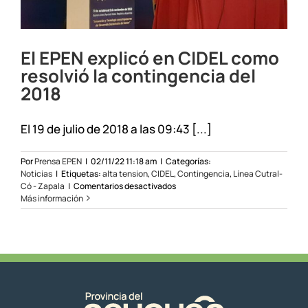
El EPEN explicó en CIDEL como
resolvió la contingencia del
2018
El 19 de julio de 2018 a las 09:43 [...]
Por
Prensa EPEN
|
02/11/22 11:18 am
|
Categorías:
Noticias
|
Etiquetas:
alta tension
,
CIDEL
,
Contingencia
,
Línea Cutral-
en
Có - Zapala
|
Comentarios desactivados
El
Más información
EPEN
explicó
en
CIDEL
como
resolvió
la
contingencia