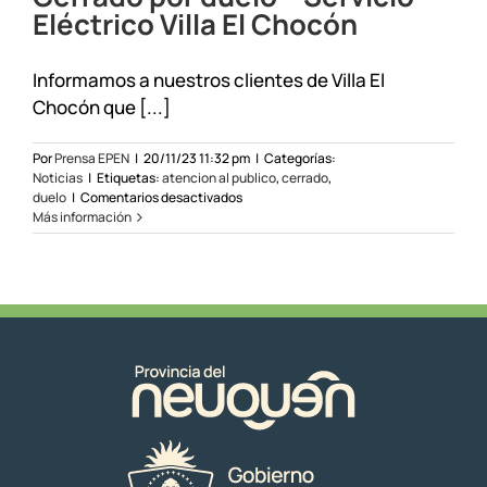
Eléctrico Villa El Chocón
Informamos a nuestros clientes de Villa El
Chocón que [...]
Por
Prensa EPEN
|
20/11/23 11:32 pm
|
Categorías:
Noticias
|
Etiquetas:
atencion al publico
,
cerrado
,
en
duelo
|
Comentarios desactivados
Cerrado
Más información
por
duelo
–
Servicio
Eléctrico
Villa
El
Chocón