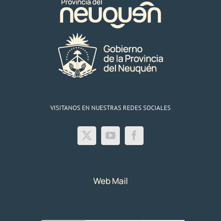
línea
eléctrica
a
la
zona
cordillerana
VISITANOS EN NUESTRAS REDES SOCIALES
Web Mail