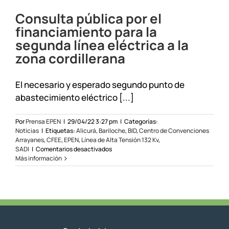
Consulta pública por el
financiamiento para la
segunda línea eléctrica a la
zona cordillerana
El necesario y esperado segundo punto de
abastecimiento eléctrico [...]
Por
Prensa EPEN
|
29/04/22 3:27 pm
|
Categorías:
Noticias
|
Etiquetas:
Alicurá
,
Bariloche
,
BID
,
Centro de Convenciones
Arrayanes
,
CFEE
,
EPEN
,
Línea de Alta Tensión 132 Kv
,
en
SADI
|
Comentarios desactivados
Consulta
Más información
pública
por
el
financiamiento
para
la
segunda