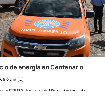
icio de energía en Centenario
rió una [...]
en
beros
,
EPEN
,
ET Centenario
,
Incendio
|
Comentarios desactivados
Trabajan
para
restablecer