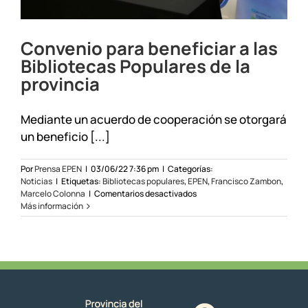
Convenio para beneficiar a las
Bibliotecas Populares de la
provincia
Mediante un acuerdo de cooperación se otorgará
un beneficio [...]
Por
Prensa EPEN
|
03/06/22 7:36 pm
|
Categorías:
Noticias
|
Etiquetas:
Bibliotecas populares
,
EPEN
,
Francisco Zambon
,
en
Marcelo Colonna
|
Comentarios desactivados
Convenio
Más información
para
beneficiar
a
las
Bibliotecas
Populares
de
la