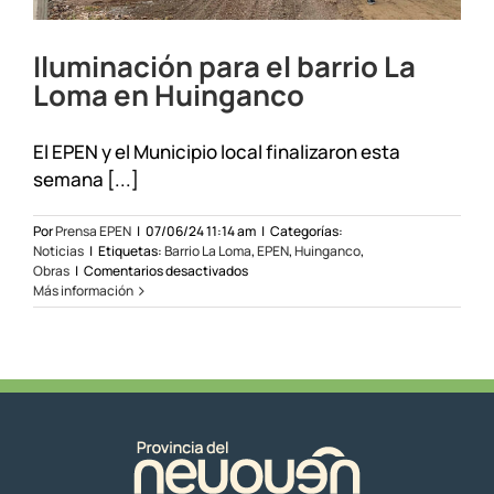
Iluminación para el barrio La
Loma en Huinganco
El EPEN y el Municipio local finalizaron esta
semana [...]
Por
Prensa EPEN
|
07/06/24 11:14 am
|
Categorías:
Noticias
|
Etiquetas:
Barrio La Loma
,
EPEN
,
Huinganco
,
en
Obras
|
Comentarios desactivados
Iluminación
Más información
para
el
barrio
La
Loma
en
Huinganco