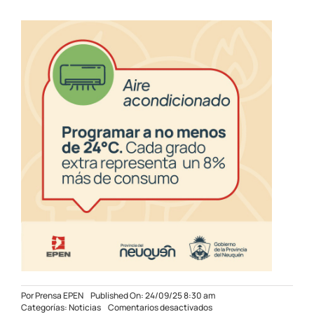
Por
Prensa EPEN
Published On: 24/09/25 8:30 am
en
Categorías:
Noticias
Comentarios desactivados