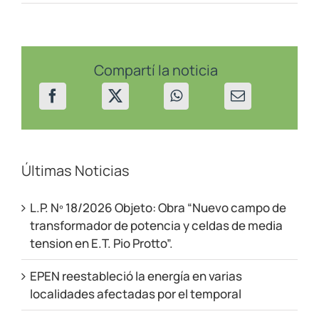
EPEN
impulsa
desde
Neuquén
un
compromiso
Compartí la noticia
histórico
hacia
la
transición
energética
Últimas Noticias
L.P. Nº 18/2026 Objeto: Obra “Nuevo campo de
transformador de potencia y celdas de media
tension en E.T. Pio Protto”.
EPEN reestableció la energía en varias
localidades afectadas por el temporal