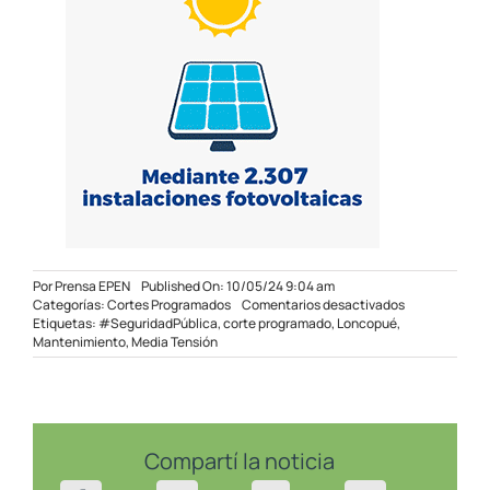
Por
Prensa EPEN
Published On: 10/05/24 9:04 am
en
Categorías:
Cortes Programados
Comentarios desactivados
Corte
Etiquetas:
#SeguridadPública
,
corte programado
,
Loncopué
,
programado
Mantenimiento
,
Media Tensión
en
Loncopué
el
12/05/24
Compartí la noticia