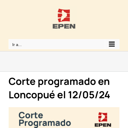
Saltar
al
contenido
Ir a...
Corte programado en
Loncopué el 12/05/24