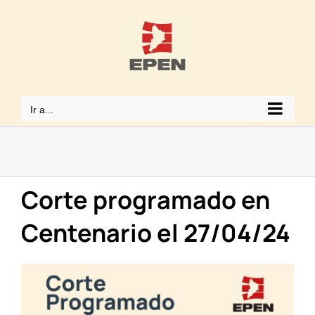
Saltar
al
contenido
Ir a...
Corte programado en
Centenario el 27/04/24