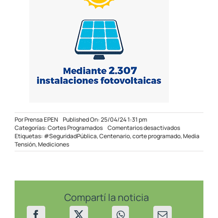
Por
Prensa EPEN
Published On: 25/04/24 1:31 pm
en
Categorías:
Cortes Programados
Comentarios desactivados
Corte
Etiquetas:
#SeguridadPública
,
Centenario
,
corte programado
,
Media
programado
Tensión
,
Mediciones
en
Centenario
el
27/04/24
Compartí la noticia