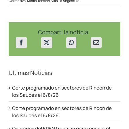
programado
Correctivo
,
Media Tensión
,
Villa La Angostura
en
Villa
La
Angostura
el
27/03/24
Compartí la noticia
Últimas Noticias
Corte programado en sectores de Rincón de
los Sauces el 6/8/26
Corte programado en sectores de Rincón de
los Sauces el 6/8/26
Operarios del EPEN trabajan para reponer el