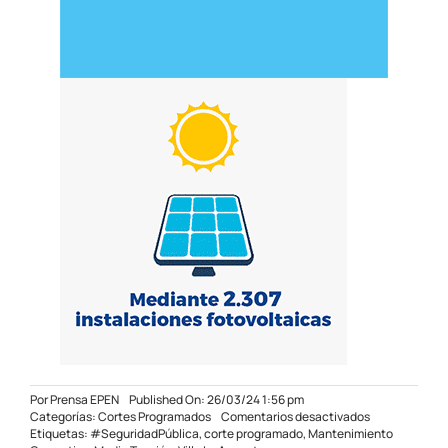
Por
Prensa EPEN
Published On: 26/03/24 1:56 pm
en
Categorías:
Cortes Programados
Comentarios desactivados
Corte
Etiquetas:
#SeguridadPública
,
corte programado
,
Mantenimiento