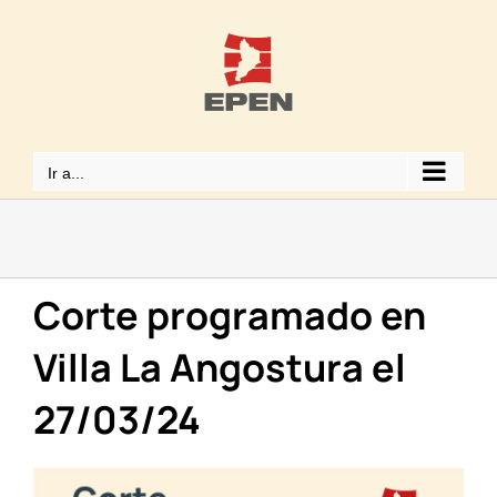
Saltar
al
contenido
Ir a...
Corte programado en
Villa La Angostura el
27/03/24