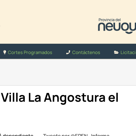
Cortes Programados
Contáctenos
Licitac
illa La Angostura el
N) dependiente
Tweets por @EPEN_Informa