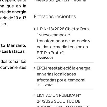
rma que en la
orte de energía
Entradas recientes
rario de
10 a 13
ivo.
L.P. Nº 18/2026 Objeto: Obra
“Nuevo campo de
transformador de potencia y
erto Manzano,
celdas de media tension en
y Las Estacas
.
E.T. Pio Protto”.
07/08/2026
ados tomar los
inconvenientes
EPEN reestableció la energía
en varias localidades
afectadas por el temporal
06/08/2026
LICITACIÓN PÚBLICA N°
24/2026 SOLICITUD DE