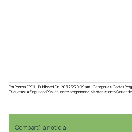
Por
Prensa EPEN
Published On: 20/12/23 9:09 am
Categorías:
Cortes Pro
Etiquetas:
#SeguridadPública
,
corte programado
,
Mantenimiento Correctiv
Compartí la noticia