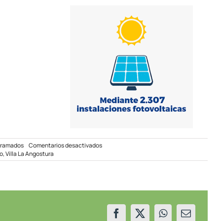
en
gramados
Comentarios desactivados
Corte
o
,
Villa La Angostura
programado
en
Villa
La
Angostura
el
22/12/23