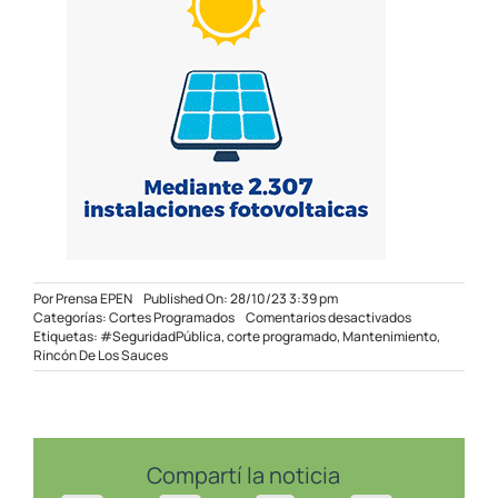
Por
Prensa EPEN
Published On: 28/10/23 3:39 pm
en
Categorías:
Cortes Programados
Comentarios desactivados
Corte
Etiquetas:
#SeguridadPública
,
corte programado
,
Mantenimiento
,
programado
Rincón De Los Sauces
en
Rincón
de
los
Sauces
el
Compartí la noticia
31/10/23