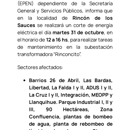
(EPEN) dependiente de la Secretaría
General y Servicios Públicos, informa que
en la localidad de
Rincón de los
Sauces
se realizará un corte de energía
eléctrica el día
martes 31 de octubre
, en
el horario de
12 a 16 hs
, para realizar tareas
de mantenimiento en la subestación
transformadora “Rinconcito”.
Sectores afectados:
Barrios 26 de Abril, Las Bardas,
Libertad, La Falda I y II, ADUS I y II,
La Cruz I y II, Integración, MEOPP y
Llanquihue. Parque Industrial I, II y
III, 90 Hectáreas, Zona
Confluencia, plantas de bombeo
de agua, planta de rebombeo de