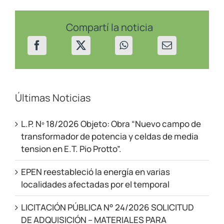
los
Andes
el
Compartí la noticia
26/10/23
Últimas Noticias
L.P. Nº 18/2026 Objeto: Obra “Nuevo campo de
transformador de potencia y celdas de media
tension en E.T. Pio Protto”.
EPEN reestableció la energía en varias
localidades afectadas por el temporal
LICITACIÓN PÚBLICA N° 24/2026 SOLICITUD
DE ADQUISICIÓN – MATERIALES PARA