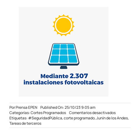
Por
Prensa EPEN
Published On: 25/10/23 9:05 am
en
Categorías:
Cortes Programados
Comentarios desactivados
Corte
Etiquetas:
#SeguridadPública
,
corte programado
,
Junín de los Andes
,
programado
Tareas de terceros
en
Junín
de