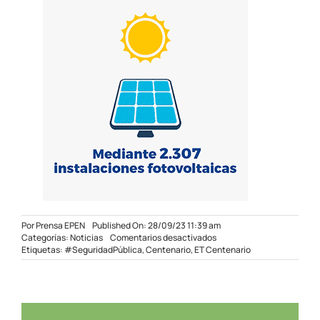
Por
Prensa EPEN
Published On: 28/09/23 11:39 am
en
Categorías:
Noticias
Comentarios desactivados
Se
Etiquetas:
#SeguridadPública
,
Centenario
,
ET Centenario
continúa
trabajando
sobre
el
abastecimiento