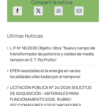
eléctrico
Compartí la noticia
en
Centenario
Últimas Noticias
L.P. Nº 18/2026 Objeto: Obra “Nuevo campo de
transformador de potencia y celdas de media
tension en E.T. Pio Protto”.
EPEN reestableció la energía en varias
localidades afectadas por el temporal
LICITACIÓN PÚBLICA N° 24/2026 SOLICITUD
DE ADQUISICIÓN – MATERIALES PARA
FUNCIONAMIENTO 2026. RUBRO:
SECCIONADORES Y DESCARGADORES