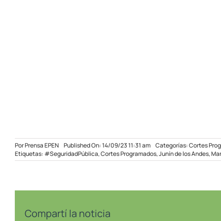
Por
Prensa EPEN
Published On: 14/09/23 11:31 am
Categorías:
Cortes Pro
Etiquetas:
#SeguridadPública
,
Cortes Programados
,
Junín de los Andes
,
Man
Compartí la noticia