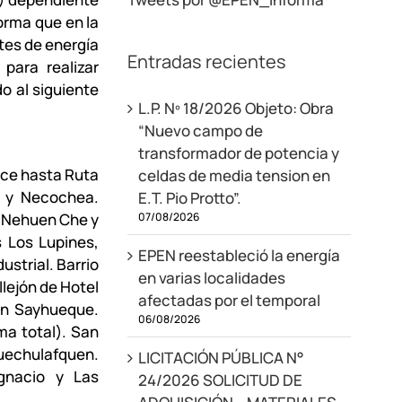
forma que en la
tes de energía
Entradas recientes
, para realizar
 al siguiente
L.P. Nº 18/2026 Objeto: Obra
“Nuevo campo de
transformador de potencia y
ace hasta Ruta
celdas de media tension en
n y Necochea.
E.T. Pio Protto”.
07/08/2026
, Nehuen Che y
 Los Lupines,
EPEN reestableció la energía
ustrial. Barrio
en varias localidades
llejón de Hotel
afectadas por el temporal
ín Sayhueque.
06/08/2026
ma total). San
echulafquen.
LICITACIÓN PÚBLICA N°
Ignacio y Las
24/2026 SOLICITUD DE