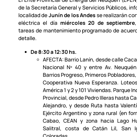
de la Secretaría General y Servicios Públicos, in
localidad de
Junín de los Andes
se realizarán cor
eléctrica el día
miércoles 20 de septiembre
tareas de mantenimiento programado de acuerdo
detalle.
De 8:30 a 12:30 hs.
AFECTA: Barrio Lanín, desde calle Cac
Nacional Nº 40 y entre Av. Neuqué
Barrios Progreso, Primeros Pobladores
Cooperativa Nueva Esperanza. Loteos
América 1 y 2 y 101 Viviendas. Parque Ind
Provincial, desde Pedro Illeras hasta Ca
Alejandro, y desde Ruta hasta Valent
Ejército Argentino y zona rural (en for
Cabao, CEAN y zona hacia Lago Hu
Salitral, costa de Catán Lil, San 
Coloradas.