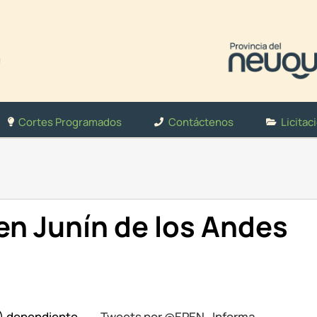
Cortes Programados
Contáctenos
Licitac
n Junín de los Andes
N) dependiente
Tweets por @EPEN_Informa