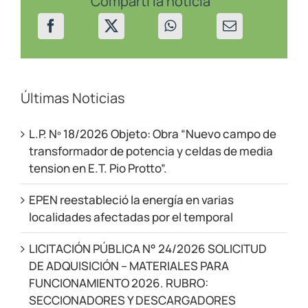
Compartí la noticia
los
Andes
el
29/08/23
Últimas Noticias
L.P. Nº 18/2026 Objeto: Obra “Nuevo campo de
transformador de potencia y celdas de media
tension en E.T. Pio Protto”.
EPEN reestableció la energía en varias
localidades afectadas por el temporal
LICITACIÓN PÚBLICA N° 24/2026 SOLICITUD
DE ADQUISICIÓN – MATERIALES PARA
FUNCIONAMIENTO 2026. RUBRO:
SECCIONADORES Y DESCARGADORES