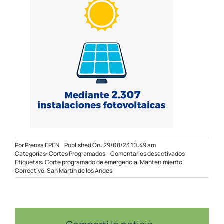
Por
Prensa EPEN
Published On: 29/08/23 10:49 am
en
Categorías:
Cortes Programados
Comentarios desactivados
Corte
Etiquetas:
Corte programado de emergencia
,
Mantenimiento
programado
Correctivo
,
San Martín de los Andes
de
emergencia
en
San
Martín
de