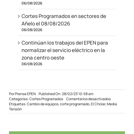
06/08/2026
Cortes Programados en sectores de
Añelo el 08/08/2026
06/08/2026
Continúan los trabajos del EPEN para
normalizar el servicio eléctrico en la
zona centro oeste
06/08/2026
Por
Prensa EPEN
Published On: 28/02/23 10:58 am
en
Categorías:
Cortes Programados
Comentarios desactivados
Corte
Etiquetas:
Cambio de equipos
,
corte programado
,
El Cholar
,
Media
programado
Tensión
en
El
Cholar
el