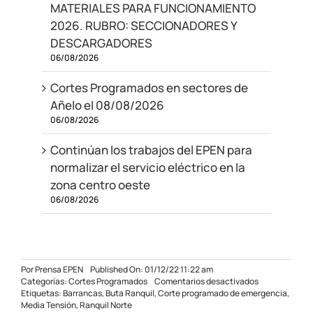
MATERIALES PARA FUNCIONAMIENTO
2026. RUBRO: SECCIONADORES Y
DESCARGADORES
06/08/2026
Cortes Programados en sectores de
Añelo el 08/08/2026
06/08/2026
Continúan los trabajos del EPEN para
normalizar el servicio eléctrico en la
zona centro oeste
06/08/2026
Por
Prensa EPEN
Published On: 01/12/22 11:22 am
en
Categorías:
Cortes Programados
Comentarios desactivados
Corte
Etiquetas:
Barrancas
,
Buta Ranquil
,
Corte programado de emergencia
,
programado
Media Tensión
,
Ranquil Norte