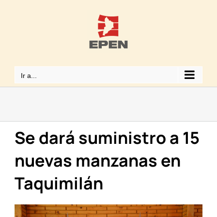
Saltar
al
contenido
Ir a...
Se dará suministro a 15
nuevas manzanas en
Taquimilán