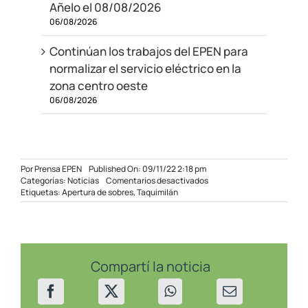
Añelo el 08/08/2026
06/08/2026
Continúan los trabajos del EPEN para
normalizar el servicio eléctrico en la
zona centro oeste
06/08/2026
Por
Prensa EPEN
Published On: 09/11/22 2:18 pm
en
Categorías:
Noticias
Comentarios desactivados
Se
Etiquetas:
Apertura de sobres
,
Taquimilán
dará
suministro
a
15
nuevas
manzanas
Compartí la noticia
en
Taquimilán