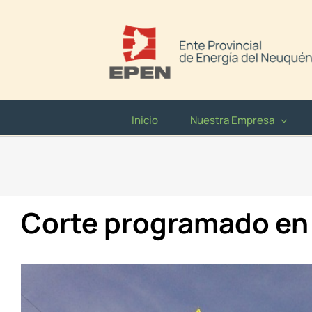
Saltar
al
contenido
Inicio
Nuestra Empresa
Corte programado en 