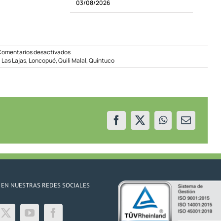
03/08/2026
en
Comentarios desactivados
Corte
,
Las Lajas
,
Loncopué
,
Quili Malal
,
Quintuco
programado
en
la
zona
oeste
 EN NUESTRAS REDES SOCIALES