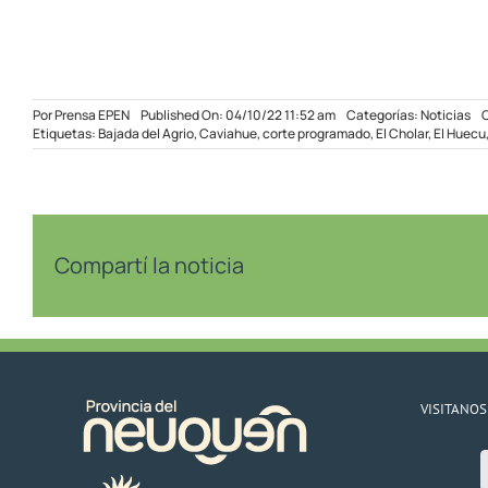
Por
Prensa EPEN
Published On: 04/10/22 11:52 am
Categorías:
Noticias
Etiquetas:
Bajada del Agrio
,
Caviahue
,
corte programado
,
El Cholar
,
El Huecu
Compartí la noticia
VISITANOS