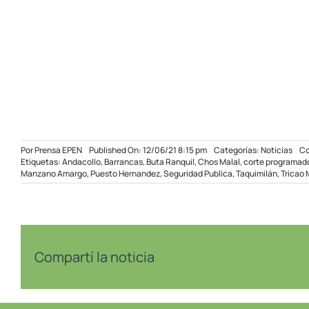
Por
Prensa EPEN
Published On: 12/06/21 8:15 pm
Categorías:
Noticias
Co
Etiquetas:
Andacollo
,
Barrancas
,
Buta Ranquil
,
Chos Malal
,
corte programad
Manzano Amargo
,
Puesto Hernandez
,
Seguridad Publica
,
Taquimilán
,
Tricao 
Compartí la noticia