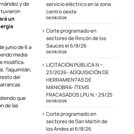
rnández y de
servicio eléctrico en la zona
 tuvieron
centro oeste
06/08/2026
ará un
nergía
Corte programado en
sectores de Rincón de los
Sauces el 6/8/26
e junio de 6 a
06/08/2026
ciendo media
e modifica.
LICITACIÓN PÚBLICA N.º
l, Taquimilán,
23/2026- ADQUISICIÓN DE
resto del
HERRAMIENTAS DE
Barrancas.
MANIOBRA- ÍTEMS
FRACASADOS LPU N.º 29/25
ndiendo que
06/08/2026
ón de las
Corte programado en
sectores de San Martín de
los Andes el 6/8/26