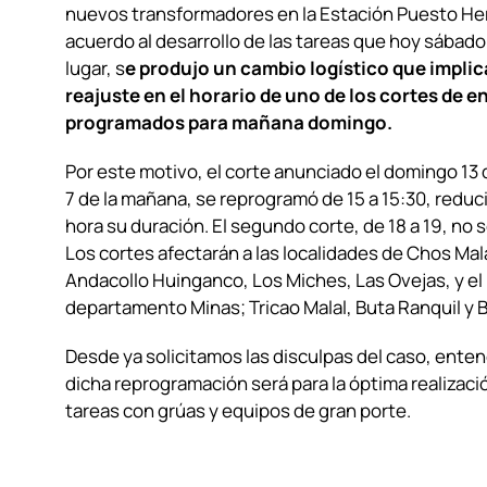
nuevos transformadores en la Estación Puesto He
acuerdo al desarrollo de las tareas que hoy sábado
lugar, s
e produjo un cambio logístico que implic
reajuste en el horario de uno de los cortes de e
programados para mañana domingo.
Por este motivo, el corte anunciado el domingo 13 d
7 de la mañana, se reprogramó de 15 a 15:30, redu
hora su duración. El segundo corte, de 18 a 19, no s
Los cortes afectarán a las localidades de Chos Mala
Andacollo Huinganco, Los Miches, Las Ovejas, y el 
departamento Minas; Tricao Malal, Buta Ranquil y 
Desde ya solicitamos las disculpas del caso, ente
dicha reprogramación será para la óptima realizaci
tareas con grúas y equipos de gran porte.