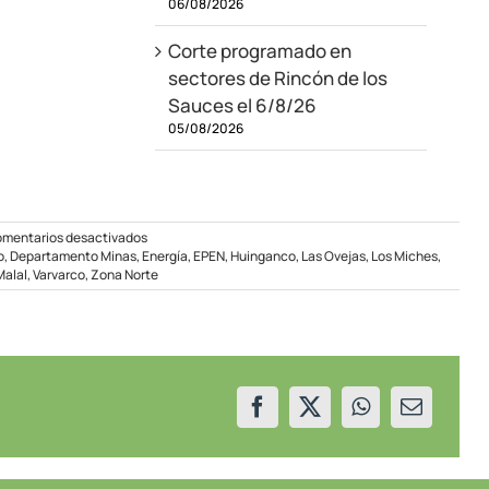
06/08/2026
Corte programado en
sectores de Rincón de los
Sauces el 6/8/26
05/08/2026
en
mentarios desactivados
Se
o
,
Departamento Minas
,
Energía
,
EPEN
,
Huinganco
,
Las Ovejas
,
Los Miches
,
reprograma
Malal
,
Varvarco
,
Zona Norte
un
corte
en
la
zona
norte