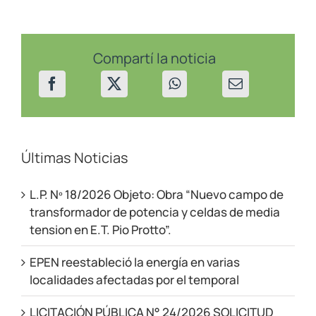
en
línea
a
Loncopué
Compartí la noticia
Últimas Noticias
L.P. Nº 18/2026 Objeto: Obra “Nuevo campo de
transformador de potencia y celdas de media
tension en E.T. Pio Protto”.
EPEN reestableció la energía en varias
localidades afectadas por el temporal
LICITACIÓN PÚBLICA N° 24/2026 SOLICITUD