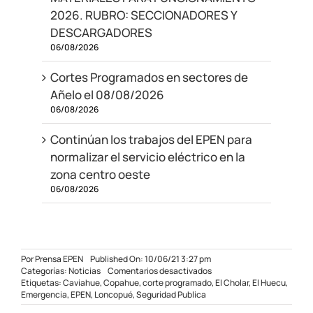
2026. RUBRO: SECCIONADORES Y
DESCARGADORES
06/08/2026
Cortes Programados en sectores de
Añelo el 08/08/2026
06/08/2026
Continúan los trabajos del EPEN para
normalizar el servicio eléctrico en la
zona centro oeste
06/08/2026
Por
Prensa EPEN
Published On: 10/06/21 3:27 pm
en
Categorías:
Noticias
Comentarios desactivados
Trabajos
Etiquetas:
Caviahue
,
Copahue
,
corte programado
,
El Cholar
,
El Huecu
,
de
Emergencia
,
EPEN
,
Loncopué
,
Seguridad Publica
emergencia