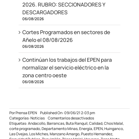
2026. RUBRO: SECCIONADORES Y
DESCARGADORES
06/08/2026
Cortes Programados en sectores de
Añelo el 08/08/2026
06/08/2026
Continúan los trabajos del EPEN para
normalizar el servicio eléctrico en la
zona centro oeste
06/08/2026
Por
Prensa EPEN
Published On: 09/06/21 2:03 pm
en
Categorías:
Noticias
Comentarios desactivados
Operativo
Etiquetas:
Andacollo
,
Barrancas
,
Buta Ranquil
,
Calidad
,
Chos Malal
,
de
corte programado
,
Departamento Minas
,
Energía
,
EPEN
,
Huinganco
,
mantenimiento
Las Ovejas
,
Los Miches
,
Manzano Amargo
,
Puesto Hernandez
,
en