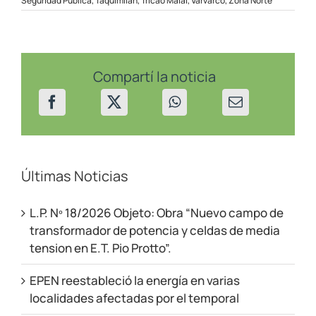
Seguridad Publica
,
Taquimilán
,
Tricao Malal
,
Varvarco
,
Zona Norte
Puesto
Hernández
Compartí la noticia
Últimas Noticias
L.P. Nº 18/2026 Objeto: Obra “Nuevo campo de
transformador de potencia y celdas de media
tension en E.T. Pio Protto”.
EPEN reestableció la energía en varias
localidades afectadas por el temporal