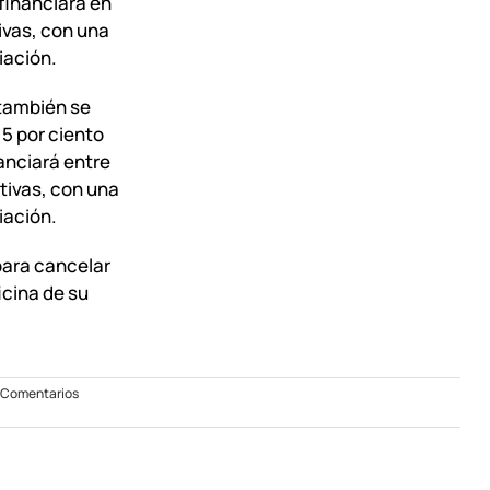
financiará en
ivas, con una
iación.
 también se
15 por ciento
nanciará entre
tivas, con una
iación.
para cancelar
icina de su
on
 Comentarios
Moratoria
del
EPEN
para
deudas