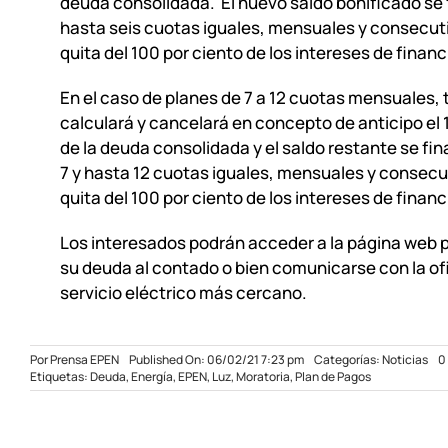
deuda consolidada. El nuevo saldo bonificado se 
hasta seis cuotas iguales, mensuales y consecut
quita del 100 por ciento de los intereses de financ
En el caso de planes de 7 a 12 cuotas mensuales,
calculará y cancelará en concepto de anticipo el 
de la deuda consolidada y el saldo restante se fi
7 y hasta 12 cuotas iguales, mensuales y consecu
quita del 100 por ciento de los intereses de financ
Los interesados podrán acceder a la página web 
su deuda al contado o bien comunicarse con la of
servicio eléctrico más cercano.
Por
Prensa EPEN
Published On: 06/02/21 7:23 pm
Categorías:
Noticias
0
Etiquetas:
Deuda
,
Energía
,
EPEN
,
Luz
,
Moratoria
,
Plan de Pagos