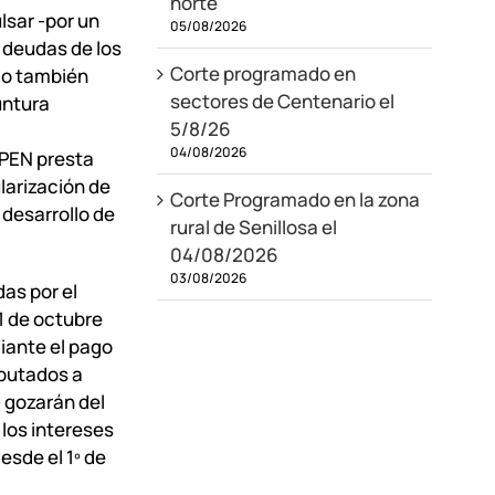
norte
lsar -por un
05/08/2026
 deudas de los
Corte programado en
do también
sectores de Centenario el
untura
5/8/26
04/08/2026
EPEN presta
larización de
Corte Programado en la zona
 desarrollo de
rural de Senillosa el
04/08/2026
03/08/2026
das por el
1 de octubre
iante el pago
mputados a
- gozarán del
 los intereses
esde el 1º de