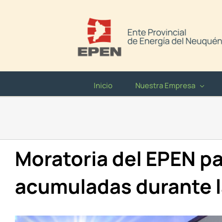
Saltar
al
contenido
Inicio
Nuestra Empresa
Moratoria del EPEN p
acumuladas durante 