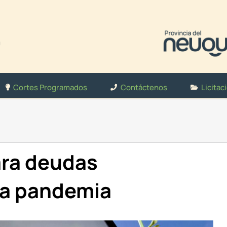
Cortes Programados
Contáctenos
Licitac
ara deudas
la pandemia