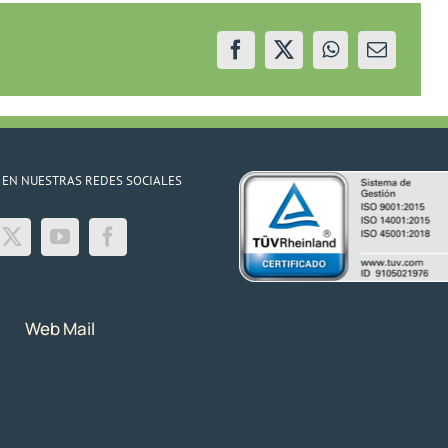
acumuladas
durante
la
pandemia
 EN NUESTRAS REDES SOCIALES
Web Mail