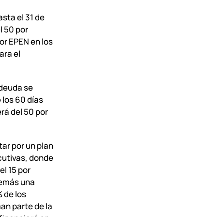
sta el 31 de
l 50 por
or EPEN en los
ara el
 deuda se
 los 60 días
erá del 50 por
ar por un plan
cutivas, donde
el 15 por
demás una
 de los
an parte de la