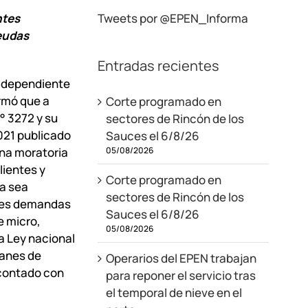
ntes
Tweets por @EPEN_Informa
eudas
Entradas recientes
, dependiente
ormó que a
Corte programado en
N° 3272 y su
sectores de Rincón de los
021 publicado
Sauces el 6/8/26
05/08/2026
una moratoria
lientes y
Corte programado en
a sea
sectores de Rincón de los
ndes demandas
Sauces el 6/8/26
e micro,
05/08/2026
a Ley nacional
lanes de
Operarios del EPEN trabajan
 contado con
para reponer el servicio tras
el temporal de nieve en el