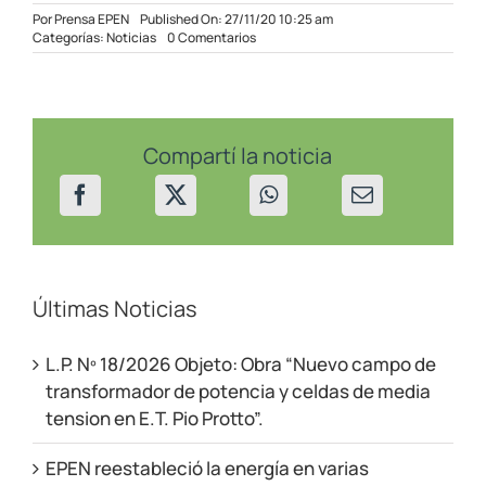
Por
Prensa EPEN
Published On: 27/11/20 10:25 am
on
Categorías:
Noticias
0 Comentarios
El
EPEN
realizará
mantenimiento
eléctrico
en
Compartí la noticia
la
zona
Sur
Últimas Noticias
L.P. Nº 18/2026 Objeto: Obra “Nuevo campo de
transformador de potencia y celdas de media
tension en E.T. Pio Protto”.
EPEN reestableció la energía en varias