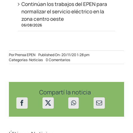
Continúan los trabajos del EPEN para
normalizar el servicio eléctrico en la
zona centro oeste
06/08/2026
Por
Prensa EPEN
Published On: 20/11/20 1:28 pm
on
Categorías:
Noticias
0 Comentarios
Mantenimiento
eléctrico
en
El
Chocón
Compartí la noticia