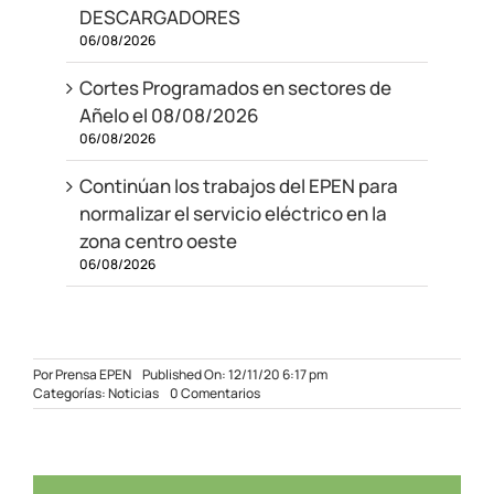
DESCARGADORES
06/08/2026
Cortes Programados en sectores de
Añelo el 08/08/2026
06/08/2026
Continúan los trabajos del EPEN para
normalizar el servicio eléctrico en la
zona centro oeste
06/08/2026
Por
Prensa EPEN
Published On: 12/11/20 6:17 pm
on
Categorías:
Noticias
0 Comentarios
El
EPEN
y
CALF
firmaron