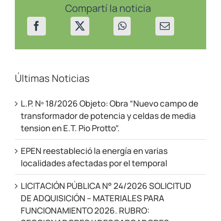
acuerdos
Compartí la noticia
para
un
mejor
servicio
Últimas Noticias
L.P. Nº 18/2026 Objeto: Obra “Nuevo campo de
transformador de potencia y celdas de media
tension en E.T. Pio Protto”.
EPEN reestableció la energía en varias
localidades afectadas por el temporal
LICITACIÓN PÚBLICA N° 24/2026 SOLICITUD
DE ADQUISICIÓN – MATERIALES PARA
FUNCIONAMIENTO 2026. RUBRO: