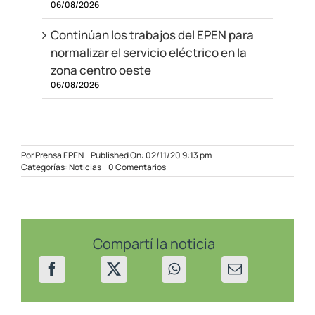
06/08/2026
Continúan los trabajos del EPEN para
normalizar el servicio eléctrico en la
zona centro oeste
06/08/2026
Por
Prensa EPEN
Published On: 02/11/20 9:13 pm
on
Categorías:
Noticias
0 Comentarios
El
gobernador
inauguró
la
estación
transformadora
Compartí la noticia
Neuquén
Norte