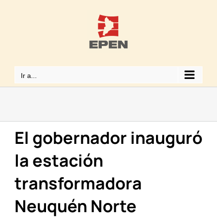
Saltar
al
contenido
Ir a...
El gobernador inauguró
la estación
transformadora
Neuquén Norte