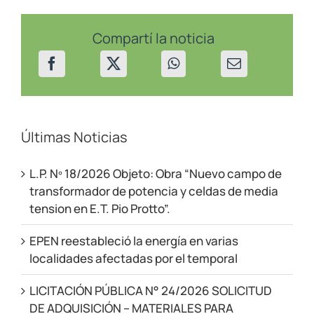
programados
en
San
Compartí la noticia
Martín
de
los
Andes
Últimas Noticias
L.P. Nº 18/2026 Objeto: Obra “Nuevo campo de
transformador de potencia y celdas de media
tension en E.T. Pio Protto”.
EPEN reestableció la energía en varias
localidades afectadas por el temporal
LICITACIÓN PÚBLICA N° 24/2026 SOLICITUD
DE ADQUISICIÓN – MATERIALES PARA