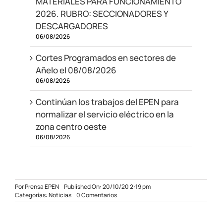
MATERIALES PARA FUNCIONAMIENTO
2026. RUBRO: SECCIONADORES Y
DESCARGADORES
06/08/2026
Cortes Programados en sectores de
Añelo el 08/08/2026
06/08/2026
Continúan los trabajos del EPEN para
normalizar el servicio eléctrico en la
zona centro oeste
06/08/2026
Por
Prensa EPEN
Published On: 20/10/20 2:19 pm
on
Categorías:
Noticias
0 Comentarios
Cortes
de
energía