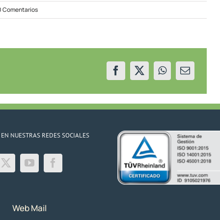
on
0 Comentarios
Beneficio
del
EPEN
para
usuarios
residenciales
sin
red
de
gas
 EN NUESTRAS REDES SOCIALES
Web Mail