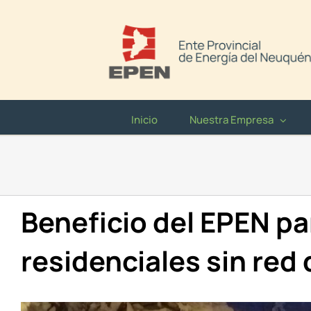
Saltar
al
contenido
Inicio
Nuestra Empresa
Beneficio del EPEN pa
residenciales sin red