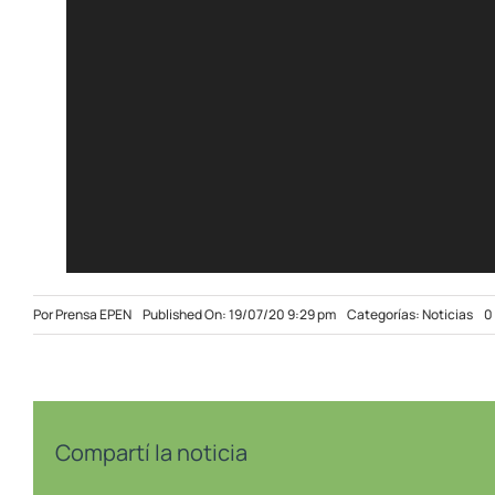
Por
Prensa EPEN
Published On: 19/07/20 9:29 pm
Categorías:
Noticias
0
Compartí la noticia