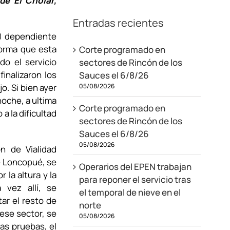
de El Cholar,
Entradas recientes
N) dependiente
forma que esta
Corte programado en
do el servicio
sectores de Rincón de los
finalizaron los
Sauces el 6/8/26
05/08/2026
o. Si bien ayer
 noche, a ultima
Corte programado en
a la dificultad
sectores de Rincón de los
Sauces el 6/8/26
05/08/2026
n de Vialidad
e Loncopué, se
Operarios del EPEN trabajan
 la altura y la
para reponer el servicio tras
 vez allí, se
el temporal de nieve en el
ar el resto de
norte
ese sector, se
05/08/2026
las pruebas, el