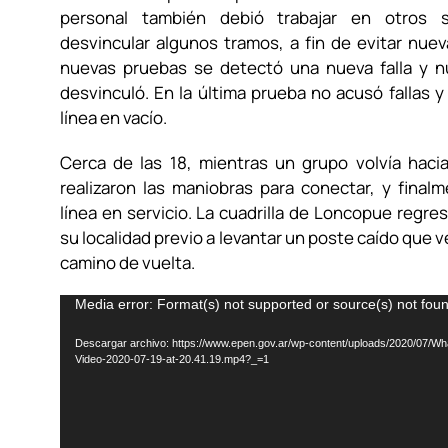
personal también debió trabajar en otros s
desvincular algunos tramos, a fin de evitar nueva
nuevas pruebas se detectó una nueva falla y 
desvinculó. En la última prueba no acusó fallas y
línea en vacío.
Cerca de las 18, mientras un grupo volvía hacia
realizaron las maniobras para conectar, y final
línea en servicio. La cuadrilla de Loncopue regre
su localidad previo a levantar un poste caído que ve
camino de vuelta.
Reproductor
Media error: Format(s) not supported or source(s) not fou
de
Descargar archivo: https://www.epen.gov.ar/wp-content/uploads/2020/07/W
vídeo
Video-2020-07-19-at-20.41.19.mp4?_=1