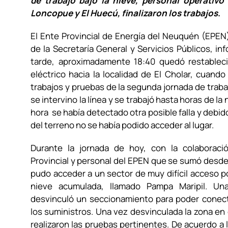
de trabajo bajo la nieve, personal operativo 
Loncopue y El Huecú, finalizaron los trabajos
.
El Ente Provincial de Energía del Neuquén (EPE
de la Secretaría General y Servicios Públicos, in
tarde, aproximadamente 18:40 quedó restableci
eléctrico hacia la localidad de El Cholar, cuando 
trabajos y pruebas de la segunda jornada de trabaj
se intervino la línea y se trabajó hasta horas de la
hora se había detectado otra posible falla y debido 
del terreno no se había podido acceder al lugar.
Durante la jornada de hoy, con la colaboració
Provincial y personal del EPEN que se sumó desd
pudo acceder a un sector de muy difícil acceso por
nieve acumulada, llamado Pampa Maripil. Una
desvinculó un seccionamiento para poder conect
los suministros. Una vez desvinculada la zona en 
realizaron las pruebas pertinentes. De acuerdo a 