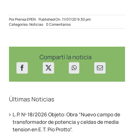
Por
Prensa EPEN
Published On: 11/07/20 9:30 pm
on
Categorías:
Noticias
0 Comentarios
Caída
de
árboles
en
distintos
sectores
Compartí la noticia
en
Villa
La
Angostura
Últimas Noticias
L.P. Nº 18/2026 Objeto: Obra “Nuevo campo de
transformador de potencia y celdas de media
tension en E.T. Pio Protto”.