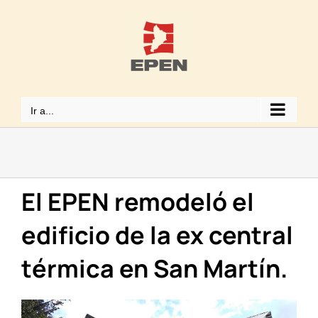
Saltar
al
contenido
Ir a...
El EPEN remodeló el
edificio de la ex central
térmica en San Martín.