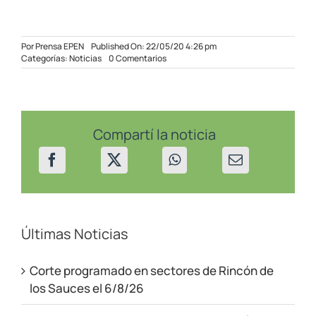
Por
Prensa EPEN
Published On: 22/05/20 4:26 pm
on
Categorías:
Noticias
0 Comentarios
El
EPEN
remodeló
el
edificio
de
Compartí la noticia
la
ex
central
térmica
en
San
Martín.
Últimas Noticias
Corte programado en sectores de Rincón de
los Sauces el 6/8/26