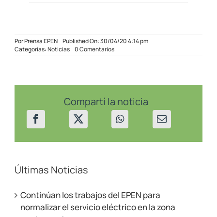
Por
Prensa EPEN
Published On: 30/04/20 4:14 pm
on
Categorías:
Noticias
0 Comentarios
Se
habilitó
pago
telefónico
con
tarjeta
Compartí la noticia
de
crédito
para
facturas
del
EPEN
Últimas Noticias
Continúan los trabajos del EPEN para
normalizar el servicio eléctrico en la zona