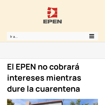
Saltar
al
contenido
Ir a...
El EPEN no cobrará
intereses mientras
dure la cuarentena