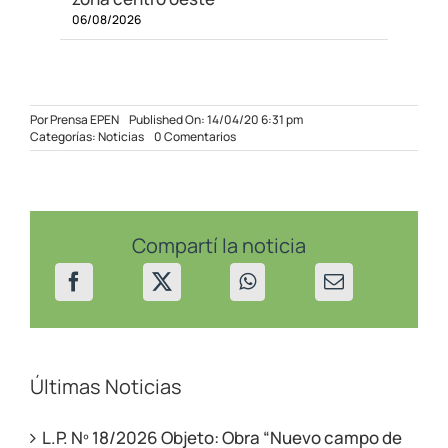
06/08/2026
Por
Prensa EPEN
Published On: 14/04/20 6:31 pm
on
Categorías:
Noticias
0 Comentarios
El
EPEN
no
cobrará
intereses
mientras
Compartí la noticia
dure
la
cuarentena
Últimas Noticias
L.P. Nº 18/2026 Objeto: Obra “Nuevo campo de