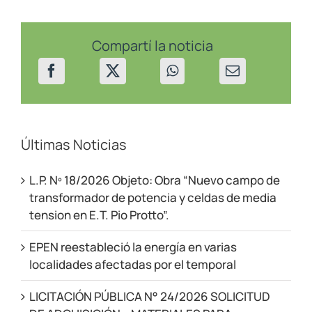
realizó
trabajos
en
Las
Compartí la noticia
Lajas
para
la
mejora
del
servicio
Últimas Noticias
L.P. Nº 18/2026 Objeto: Obra “Nuevo campo de
transformador de potencia y celdas de media
tension en E.T. Pio Protto”.
EPEN reestableció la energía en varias
localidades afectadas por el temporal
LICITACIÓN PÚBLICA N° 24/2026 SOLICITUD