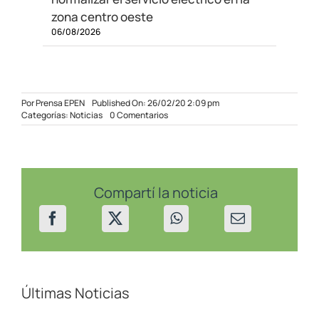
zona centro oeste
06/08/2026
Por
Prensa EPEN
Published On: 26/02/20 2:09 pm
on
Categorías:
Noticias
0 Comentarios
Avanza
la
obra
que
iluminará
el
Compartí la noticia
acceso
a
la
EPET
21
en
San
Martín
Últimas Noticias
de
los