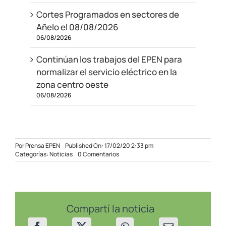
Cortes Programados en sectores de
Añelo el 08/08/2026
06/08/2026
Continúan los trabajos del EPEN para
normalizar el servicio eléctrico en la
zona centro oeste
06/08/2026
Por
Prensa EPEN
Published On: 17/02/20 2:33 pm
on
Categorías:
Noticias
0 Comentarios
Mantenimiento
programado
en
Buta
Ranquil
Compartí la noticia