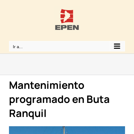
Saltar
al
contenido
Ir a...
Mantenimiento
programado en Buta
Ranquil